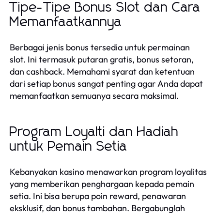
Tipe-Tipe Bonus Slot dan Cara
Memanfaatkannya
Berbagai jenis bonus tersedia untuk permainan
slot. Ini termasuk putaran gratis, bonus setoran,
dan cashback. Memahami syarat dan ketentuan
dari setiap bonus sangat penting agar Anda dapat
memanfaatkan semuanya secara maksimal.
Program Loyalti dan Hadiah
untuk Pemain Setia
Kebanyakan kasino menawarkan program loyalitas
yang memberikan penghargaan kepada pemain
setia. Ini bisa berupa poin reward, penawaran
eksklusif, dan bonus tambahan. Bergabunglah