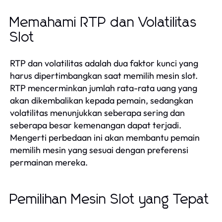
Memahami RTP dan Volatilitas
Slot
RTP dan volatilitas adalah dua faktor kunci yang
harus dipertimbangkan saat memilih mesin slot.
RTP mencerminkan jumlah rata-rata uang yang
akan dikembalikan kepada pemain, sedangkan
volatilitas menunjukkan seberapa sering dan
seberapa besar kemenangan dapat terjadi.
Mengerti perbedaan ini akan membantu pemain
memilih mesin yang sesuai dengan preferensi
permainan mereka.
Pemilihan Mesin Slot yang Tepat