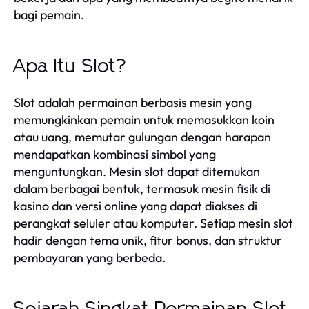
bagi pemain.
Apa Itu Slot?
Slot adalah permainan berbasis mesin yang
memungkinkan pemain untuk memasukkan koin
atau uang, memutar gulungan dengan harapan
mendapatkan kombinasi simbol yang
menguntungkan. Mesin slot dapat ditemukan
dalam berbagai bentuk, termasuk mesin fisik di
kasino dan versi online yang dapat diakses di
perangkat seluler atau komputer. Setiap mesin slot
hadir dengan tema unik, fitur bonus, dan struktur
pembayaran yang berbeda.