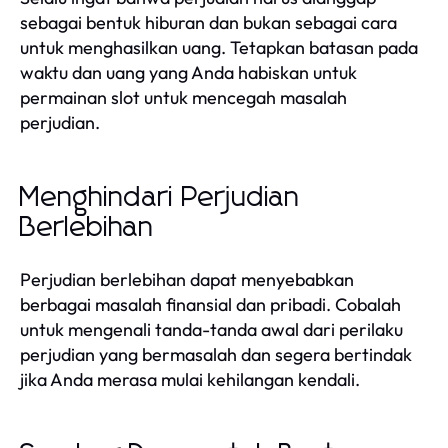
sebagai bentuk hiburan dan bukan sebagai cara
untuk menghasilkan uang. Tetapkan batasan pada
waktu dan uang yang Anda habiskan untuk
permainan slot untuk mencegah masalah
perjudian.
Menghindari Perjudian
Berlebihan
Perjudian berlebihan dapat menyebabkan
berbagai masalah finansial dan pribadi. Cobalah
untuk mengenali tanda-tanda awal dari perilaku
perjudian yang bermasalah dan segera bertindak
jika Anda merasa mulai kehilangan kendali.