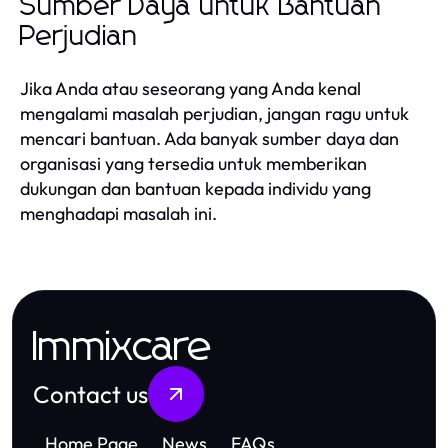
Sumber Daya untuk Bantuan
Perjudian
Jika Anda atau seseorang yang Anda kenal
mengalami masalah perjudian, jangan ragu untuk
mencari bantuan. Ada banyak sumber daya dan
organisasi yang tersedia untuk memberikan
dukungan dan bantuan kepada individu yang
menghadapi masalah ini.
Immixcare
Contact us
Home Page
News
FAQs