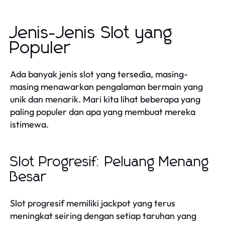
Jenis-Jenis Slot yang
Populer
Ada banyak jenis slot yang tersedia, masing-
masing menawarkan pengalaman bermain yang
unik dan menarik. Mari kita lihat beberapa yang
paling populer dan apa yang membuat mereka
istimewa.
Slot Progresif: Peluang Menang
Besar
Slot progresif memiliki jackpot yang terus
meningkat seiring dengan setiap taruhan yang