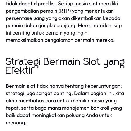
tidak dapat diprediksi. Setiap mesin slot memiliki
pengembalian pemain (RTP) yang menentukan
persentase uang yang akan dikembalikan kepada
pemain dalam jangka panjang. Memahami konsep
ini penting untuk pemain yang ingin
memaksimalkan pengalaman bermain mereka.
Strategi Bermain Slot yang
Efektif
Bermain slot tidak hanya tentang keberuntungan;
strategi juga sangat penting. Dalam bagian ini, kita
akan membahas cara untuk memilih mesin yang
tepat, serta bagaimana manajemen bankroll yang
baik dapat meningkatkan peluang Anda untuk
menang.