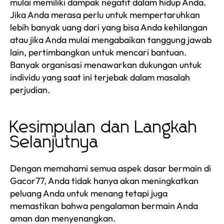
mulai memiliki dampak negatif dalam hidup Anda.
Jika Anda merasa perlu untuk mempertaruhkan
lebih banyak uang dari yang bisa Anda kehilangan
atau jika Anda mulai mengabaikan tanggung jawab
lain, pertimbangkan untuk mencari bantuan.
Banyak organisasi menawarkan dukungan untuk
individu yang saat ini terjebak dalam masalah
perjudian.
Kesimpulan dan Langkah
Selanjutnya
Dengan memahami semua aspek dasar bermain di
Gacor77, Anda tidak hanya akan meningkatkan
peluang Anda untuk menang tetapi juga
memastikan bahwa pengalaman bermain Anda
aman dan menyenangkan.