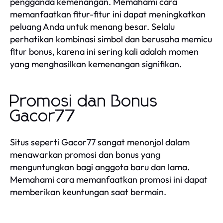
pengganda kemenangan. Memahami cara
memanfaatkan fitur-fitur ini dapat meningkatkan
peluang Anda untuk menang besar. Selalu
perhatikan kombinasi simbol dan berusaha memicu
fitur bonus, karena ini sering kali adalah momen
yang menghasilkan kemenangan signifikan.
Promosi dan Bonus
Gacor77
Situs seperti Gacor77 sangat menonjol dalam
menawarkan promosi dan bonus yang
menguntungkan bagi anggota baru dan lama.
Memahami cara memanfaatkan promosi ini dapat
memberikan keuntungan saat bermain.