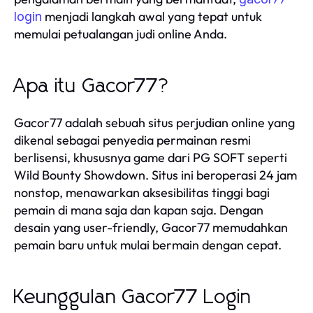
menjadi langkah awal yang tepat untuk
login
memulai petualangan judi online Anda.
Apa itu Gacor77?
Gacor77 adalah sebuah situs perjudian online yang
dikenal sebagai penyedia permainan resmi
berlisensi, khususnya game dari PG SOFT seperti
Wild Bounty Showdown. Situs ini beroperasi 24 jam
nonstop, menawarkan aksesibilitas tinggi bagi
pemain di mana saja dan kapan saja. Dengan
desain yang user-friendly, Gacor77 memudahkan
pemain baru untuk mulai bermain dengan cepat.
Keunggulan Gacor77 Login