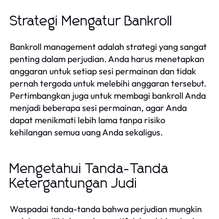
Strategi Mengatur Bankroll
Bankroll management adalah strategi yang sangat
penting dalam perjudian. Anda harus menetapkan
anggaran untuk setiap sesi permainan dan tidak
pernah tergoda untuk melebihi anggaran tersebut.
Pertimbangkan juga untuk membagi bankroll Anda
menjadi beberapa sesi permainan, agar Anda
dapat menikmati lebih lama tanpa risiko
kehilangan semua uang Anda sekaligus.
Mengetahui Tanda-Tanda
Ketergantungan Judi
Waspadai tanda-tanda bahwa perjudian mungkin