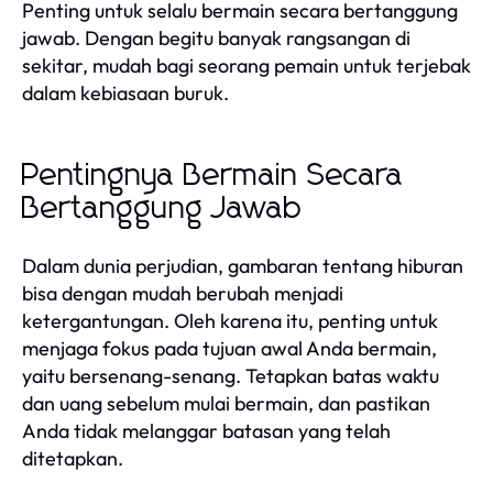
Penting untuk selalu bermain secara bertanggung
jawab. Dengan begitu banyak rangsangan di
sekitar, mudah bagi seorang pemain untuk terjebak
dalam kebiasaan buruk.
Pentingnya Bermain Secara
Bertanggung Jawab
Dalam dunia perjudian, gambaran tentang hiburan
bisa dengan mudah berubah menjadi
ketergantungan. Oleh karena itu, penting untuk
menjaga fokus pada tujuan awal Anda bermain,
yaitu bersenang-senang. Tetapkan batas waktu
dan uang sebelum mulai bermain, dan pastikan
Anda tidak melanggar batasan yang telah
ditetapkan.