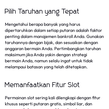
Pilih Taruhan yang Tepat
Mengetahui berapa banyak yang harus
dipertaruhkan dalam setiap putaran adalah faktor
penting dalam manajemen bankroll Anda. Gunakan
taruhannya dengan bijak, dan sesuaikan dengan
anggaran bermain Anda. Pertimbangkan taruhan
maksimum jika Anda yakin dengan strategi
bermain Anda, namun selalu ingat untuk tidak
melampaui batasan yang telah ditetapkan.
Memanfaatkan Fitur Slot
Permainan slot sering kali dilengkapi dengan fitur
khusus seperti putaran gratis, simbol liar, dan