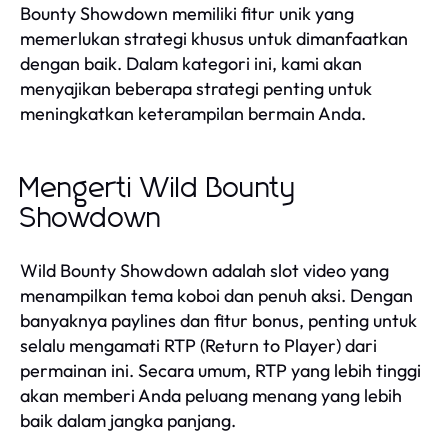
Bounty Showdown memiliki fitur unik yang
memerlukan strategi khusus untuk dimanfaatkan
dengan baik. Dalam kategori ini, kami akan
menyajikan beberapa strategi penting untuk
meningkatkan keterampilan bermain Anda.
Mengerti Wild Bounty
Showdown
Wild Bounty Showdown adalah slot video yang
menampilkan tema koboi dan penuh aksi. Dengan
banyaknya paylines dan fitur bonus, penting untuk
selalu mengamati RTP (Return to Player) dari
permainan ini. Secara umum, RTP yang lebih tinggi
akan memberi Anda peluang menang yang lebih
baik dalam jangka panjang.