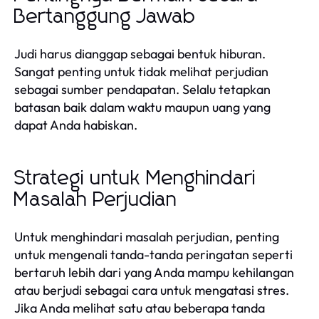
Bertanggung Jawab
Judi harus dianggap sebagai bentuk hiburan.
Sangat penting untuk tidak melihat perjudian
sebagai sumber pendapatan. Selalu tetapkan
batasan baik dalam waktu maupun uang yang
dapat Anda habiskan.
Strategi untuk Menghindari
Masalah Perjudian
Untuk menghindari masalah perjudian, penting
untuk mengenali tanda-tanda peringatan seperti
bertaruh lebih dari yang Anda mampu kehilangan
atau berjudi sebagai cara untuk mengatasi stres.
Jika Anda melihat satu atau beberapa tanda