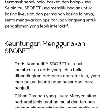
termasuk sepak bola, basket, dan balap kuda.
Selain itu, SBOBET juga memiliki bagian untuk
kasino live, slot, dan permainan kasino lainnya,
serta menawarkan opsi taruhan langsung untuk
pengalaman yang lebih interaktif.
Keuntungan Menggunakan
SBOBET
Odds Kompetitif:
SBOBET dikenal
memberikan odds yang lebih baik
dibandingkan beberapa operator lain, yang
merupakan keuntungan besar bagi para
penjudi.
Pilihan Taruhan yang Luas:
Menyediakan
berbagai jenis taruhan mulai dari taruhan
standar hingga mix parlay, memungkinkan