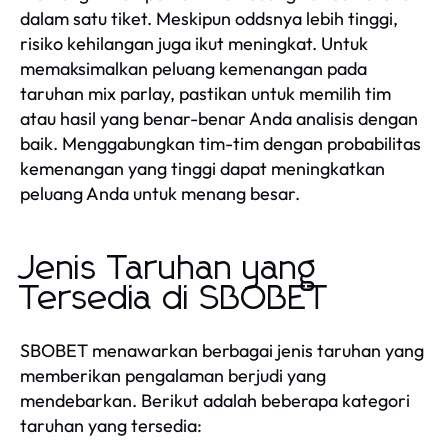
dalam satu tiket. Meskipun oddsnya lebih tinggi,
risiko kehilangan juga ikut meningkat. Untuk
memaksimalkan peluang kemenangan pada
taruhan mix parlay, pastikan untuk memilih tim
atau hasil yang benar-benar Anda analisis dengan
baik. Menggabungkan tim-tim dengan probabilitas
kemenangan yang tinggi dapat meningkatkan
peluang Anda untuk menang besar.
Jenis Taruhan yang
Tersedia di SBOBET
SBOBET menawarkan berbagai jenis taruhan yang
memberikan pengalaman berjudi yang
mendebarkan. Berikut adalah beberapa kategori
taruhan yang tersedia: