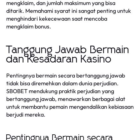
mengklaim, dan jumlah maksimum yang bisa
ditarik. Memahami syarat ini sangat penting untuk
menghindari kekecewaan saat mencoba
mengklaim bonus.
Tanggung Jawab Bermain
dan Kesadaran Kasino
Pentingnya bermain secara bertanggung jawab
tidak bisa diremehkan dalam dunia perjudian.
SBOBET mendukung praktik perjudian yang
bertanggung jawab, menawarkan berbagai alat
untuk membantu pemain mengendalikan kebiasaan
berjudi mereka.
Pentingnya Bermain secara