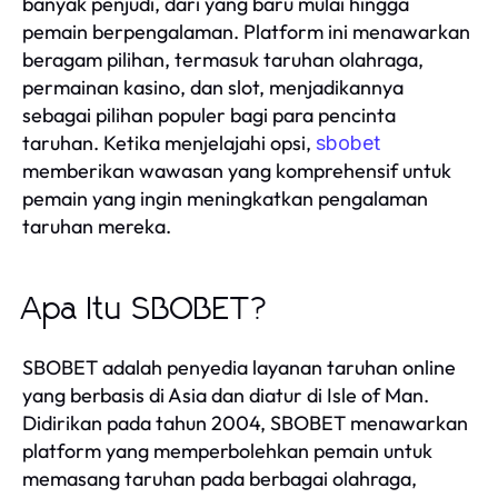
banyak penjudi, dari yang baru mulai hingga
pemain berpengalaman. Platform ini menawarkan
beragam pilihan, termasuk taruhan olahraga,
permainan kasino, dan slot, menjadikannya
sebagai pilihan populer bagi para pencinta
taruhan. Ketika menjelajahi opsi,
sbobet
memberikan wawasan yang komprehensif untuk
pemain yang ingin meningkatkan pengalaman
taruhan mereka.
Apa Itu SBOBET?
SBOBET adalah penyedia layanan taruhan online
yang berbasis di Asia dan diatur di Isle of Man.
Didirikan pada tahun 2004, SBOBET menawarkan
platform yang memperbolehkan pemain untuk
memasang taruhan pada berbagai olahraga,