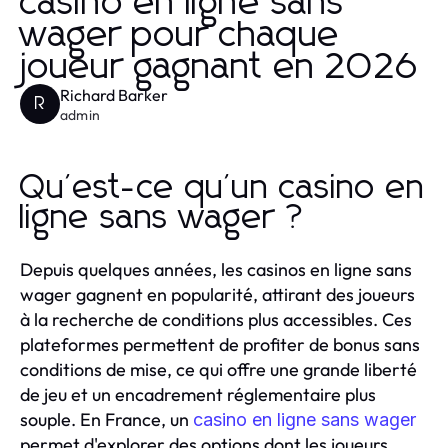
casino en ligne sans
wager pour chaque
joueur gagnant en 2026
Richard Barker
R
admin
Qu'est-ce qu'un casino en
ligne sans wager ?
Depuis quelques années, les casinos en ligne sans
wager gagnent en popularité, attirant des joueurs
à la recherche de conditions plus accessibles. Ces
plateformes permettent de profiter de bonus sans
conditions de mise, ce qui offre une grande liberté
de jeu et un encadrement réglementaire plus
souple. En France, un
casino en ligne sans wager
permet d'explorer des options dont les joueurs