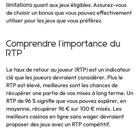
quant aux jeux éligibles. Assurez-vous
limitations
de choisir un bonus que vous pouvez effectivement
utiliser pour les jeux que vous préférez.
Comprendre l'importance du
RTP
Le taux de retour au joueur (RTP) est un indicateur
clé que les joueurs devraient considérer. Plus le
RTP est élevé, meilleures sont les chances de
récupérer une partie de vos mises à long terme. Un
RTP de 96 % signifie que vous pouvez espérer, en
moyenne, récupérer 96 € sur 100 € misés. Les
meilleurs casinos en ligne sans wager devraient
proposer des jeux avec un RTP compétitif.