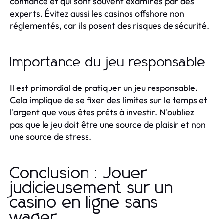
confiance et qui sont souvent examinés par des
experts. Évitez aussi les casinos offshore non
réglementés, car ils posent des risques de sécurité.
Importance du jeu responsable
Il est primordial de pratiquer un jeu responsable.
Cela implique de se fixer des limites sur le temps et
l'argent que vous êtes prêts à investir. N'oubliez
pas que le jeu doit être une source de plaisir et non
une source de stress.
Conclusion : Jouer
judicieusement sur un
casino en ligne sans
wager