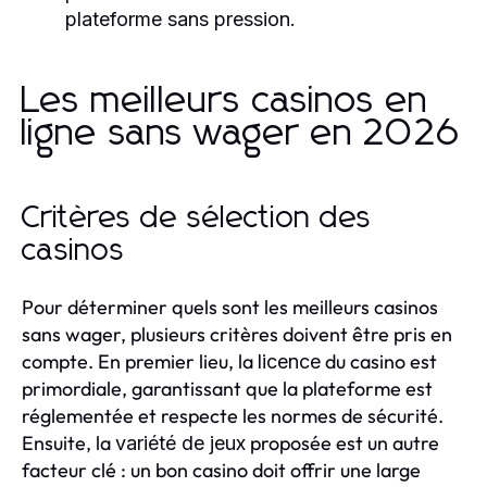
plateforme sans pression.
Les meilleurs casinos en
ligne sans wager en 2026
Critères de sélection des
casinos
Pour déterminer quels sont les meilleurs casinos
sans wager, plusieurs critères doivent être pris en
compte. En premier lieu, la
du casino est
licence
primordiale, garantissant que la plateforme est
réglementée et respecte les normes de sécurité.
Ensuite, la
proposée est un autre
variété de jeux
facteur clé : un bon casino doit offrir une large