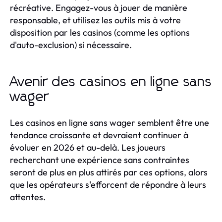
récréative. Engagez-vous à jouer de manière
responsable, et utilisez les outils mis à votre
disposition par les casinos (comme les options
d'auto-exclusion) si nécessaire.
Avenir des casinos en ligne sans
wager
Les casinos en ligne sans wager semblent être une
tendance croissante et devraient continuer à
évoluer en 2026 et au-delà. Les joueurs
recherchant une expérience sans contraintes
seront de plus en plus attirés par ces options, alors
que les opérateurs s'efforcent de répondre à leurs
attentes.