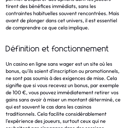
tirent des bénéfices immédiats, sans les
contraintes habituelles souvent rencontrées. Mais
avant de plonger dans cet univers, il est essentiel
de comprendre ce que cela implique.
Définition et fonctionnement
Un casino en ligne sans wager est un site où les
bonus, qu'ils soient d'inscription ou promotionnels,
ne sont pas soumis à des exigences de mise. Cela
signifie que si vous recevez un bonus, par exemple
de 100 €, vous pouvez immédiatement retirer vos
gains sans avoir à miser un montant déterminé, ce
qui est souvent le cas dans les casinos
traditionnels. Cela facilite considérablement
l'expérience des joueurs, surtout ceux qui ne