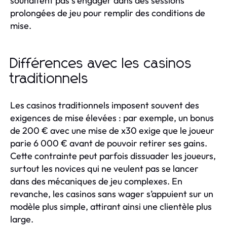
souhaitent pas s'engager dans des sessions
prolongées de jeu pour remplir des conditions de
mise.
Différences avec les casinos
traditionnels
Les casinos traditionnels imposent souvent des
exigences de mise élevées : par exemple, un bonus
de 200 € avec une mise de x30 exige que le joueur
parie 6 000 € avant de pouvoir retirer ses gains.
Cette contrainte peut parfois dissuader les joueurs,
surtout les novices qui ne veulent pas se lancer
dans des mécaniques de jeu complexes. En
revanche, les casinos sans wager s’appuient sur un
modèle plus simple, attirant ainsi une clientèle plus
large.